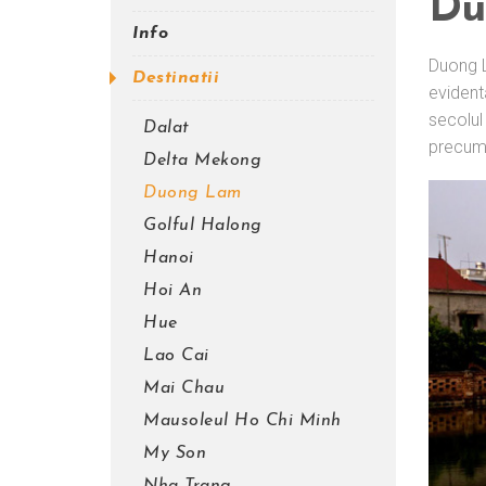
Du
Info
Duong L
Destinatii
evident
secolul
Dalat
precum s
Delta Mekong
Duong Lam
Golful Halong
Hanoi
Hoi An
Hue
Lao Cai
Mai Chau
Mausoleul Ho Chi Minh
My Son