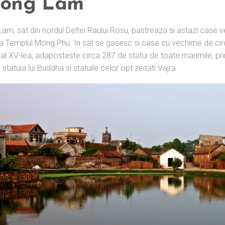
ong Lam
am, sat din nordul Deltei Raului Rosu, pastreaza si astazi case vec
a Templul Mong Phu. In sat se gasesc si case cu vechime de circa
 al XV-lea, adaposteste circa 287 de statui de toate marimile, pri
tatuia lui Buddha si statuile celor opt zeitati Vajra.