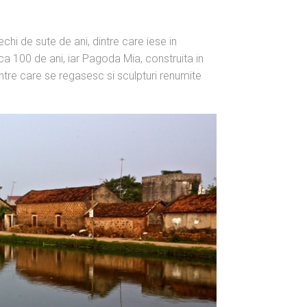
hi de sute de ani, dintre care iese in
 100 de ani, iar Pagoda Mia, construita in
ntre care se regasesc si sculpturi renumite