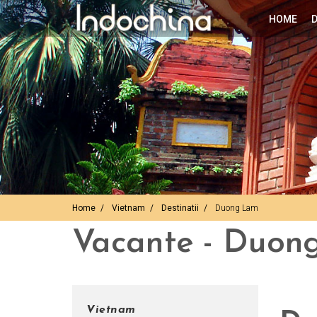
HOME
D
Home
Vietnam
Destinatii
Duong Lam
Vacante - Duon
Vietnam