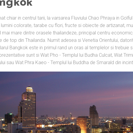
ngkok
at chiar in centrul tarii, la varsarea Fluviului Chao Phraya in Gol
 lumini colorate, tarabe cu flori, fructe si obiecte de artizanat, mu
 mai mare dintre orasele thailandeze, principal centru economic, cult
ice de top din Thailanda. Numit adesea si Venetia Orientului, dator
larul Bangkok este in primul rand un oras al templelor si trebuie s
prezentative sunt si Wat Pho - Templul lui Budha Culcat, Wat Trimi
ului sau Wat Phra Kaeo - Templul lui Buddha de Smarald din incint