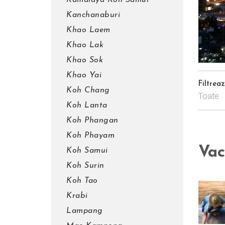
Kamalaya Koh Samui
Kanchanaburi
Khao Laem
Khao Lak
Khao Sok
Khao Yai
Filtrea
Koh Chang
Toate
Koh Lanta
Koh Phangan
Koh Phayam
Vac
Koh Samui
Koh Surin
Koh Tao
Krabi
Lampang