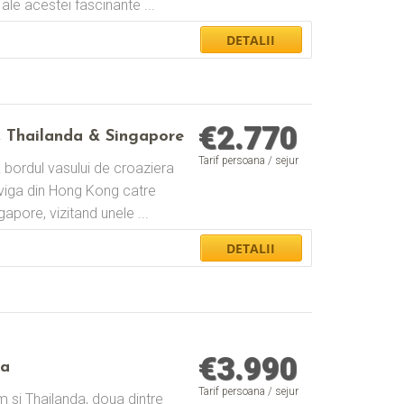
ale acestei fascinante ...
€
2.770
 Thailanda & Singapore
Tarif persoana / sejur
la bordul vasului de croaziera
naviga din Hong Kong catre
apore, vizitand unele ...
€
3.990
da
Tarif persoana / sejur
am si Thailanda, doua dintre