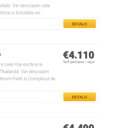
ndiale. Vei descoperi cele
stora si totodata vei ...
€
4.110
a
Tarif persoana / sejur
ntre cele mai exotice si
 Thailanda. Vei descoperi
 Phnom Penh si Complexul de