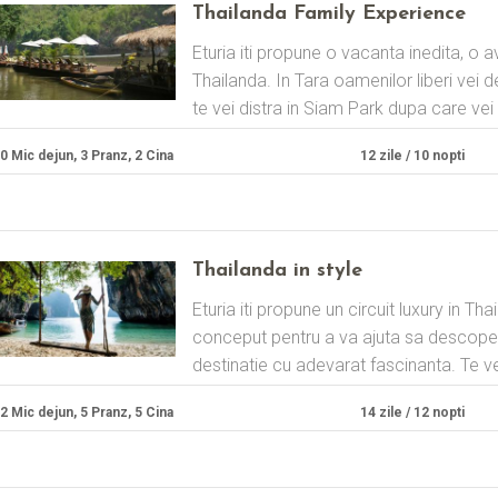
Thailanda Family Experience
Eturia iti propune o vacanta inedita, o a
Thailanda. In Tara oamenilor liberi vei
te vei distra in Siam Park dupa care vei 
0 Mic dejun, 3 Pranz, 2 Cina
12 zile / 10 nopti
Thailanda in style
Eturia iti propune un circuit luxury in Tha
conceput pentru a va ajuta sa descoperi
destinatie cu adevarat fascinanta. Te ve
2 Mic dejun, 5 Pranz, 5 Cina
14 zile / 12 nopti