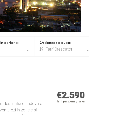
e aeriana:
Ordoneaza dupa:
Tarif Crescator
€
2.590
Tarif persoana / sejur
a, o destinatie cu adevarat
enturezi in zonele si