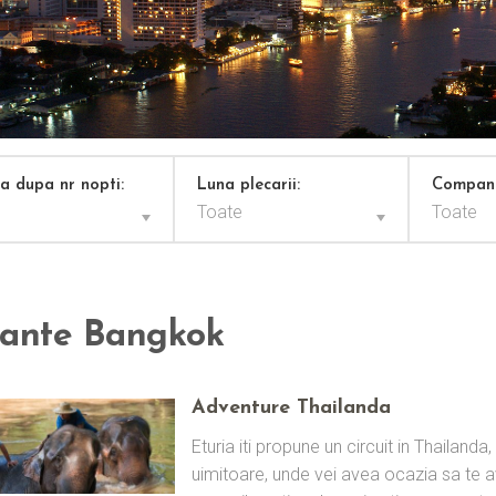
za dupa nr nopti:
Luna plecarii:
Compani
Toate
Toate
ante Bangkok
Adventure Thailanda
Eturia iti propune un circuit in Thailand
uimitoare, unde vei avea ocazia sa te av