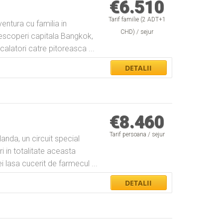
€
6.510
Tarif familie (2 ADT+1
ventura cu familia in
CHD) / sejur
 descoperi capitala Bangkok,
calatori catre pitoreasca ...
€
8.460
Tarif persoana / sejur
ilanda, un circuit special
 in totalitate aceasta
i lasa cucerit de farmecul ...