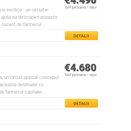
€
4.490
Tarif persoana / sejur
si exotica - un circuit in
e ajuta sa descoperi aceasta
 cucerit de farmecul ...
€
4.680
Tarif persoana / sejur
a, un circuit special conceput
e aceasta destinatie cu
e farmecul capitalei ...