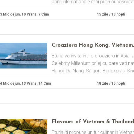
parcurile nationale mai putin cunoscute 
3 Mic dejun, 10 Pranz, 7 Cina
15 zile / 13 nopti
Croaziera Hong Kong, Vietnam,
Eturia va invita intr-o croaziera in Asia 
Celebrity Millenium prilej cu care veti 
Hanoi, Da Nang, Saigon, Bangkok si Sing
4 Mic dejun, 13 Pranz, 14 Cina
18 zile / 15 nopti
Flavours of Vietnam & Thailan
Eturia iti propune un tur culinar in Vietn