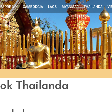
ESPRE NOI
CAMBODGIA
LAOS
MYANMAR
THAILANDA
VI
ok Thailanda