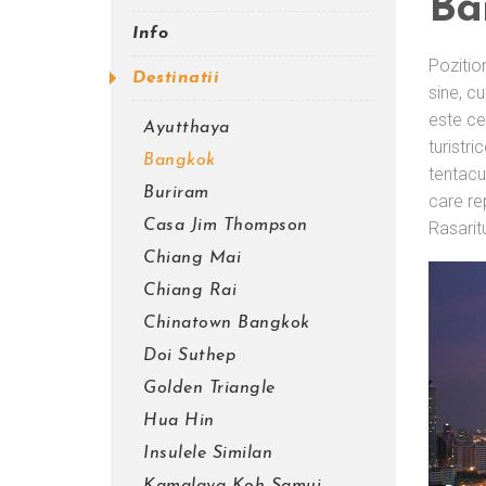
Ba
Info
Pozition
Destinatii
sine, cu
este cel
Ayutthaya
turistr
Bangkok
tentacu
Buriram
care re
Casa Jim Thompson
Rasarit
Chiang Mai
Chiang Rai
Chinatown Bangkok
Doi Suthep
Golden Triangle
Hua Hin
Insulele Similan