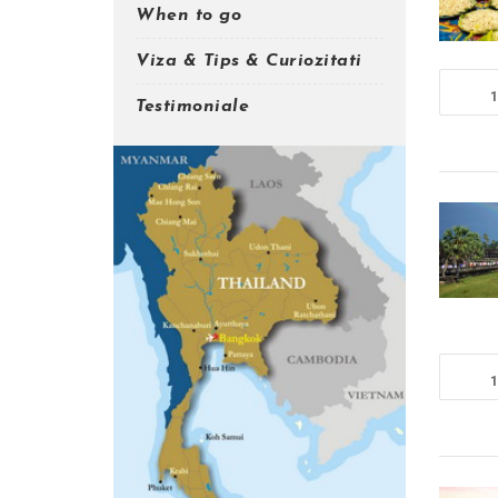
When to go
Viza & Tips & Curiozitati
1
Testimoniale
1