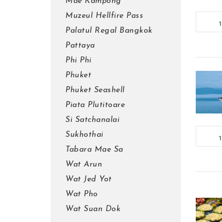
Mae Kampong
Muzeul Hellfire Pass
1
Palatul Regal Bangkok
Pattaya
Phi Phi
Phuket
Phuket Seashell
Piata Plutitoare
Si Satchanalai
Sukhothai
1
Tabara Mae Sa
Wat Arun
Wat Jed Yot
Wat Pho
Wat Suan Dok