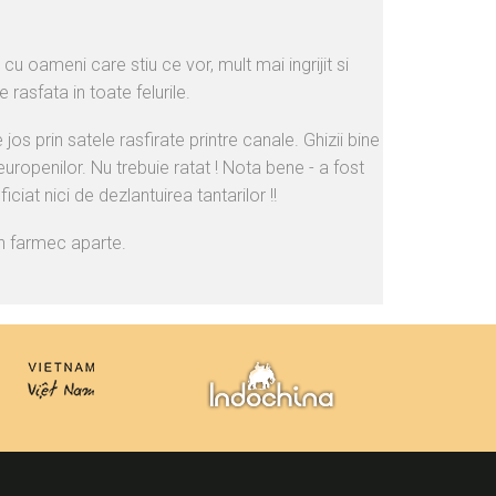
cu oameni care stiu ce vor, mult mai ingrijit si
rasfata in toate felurile.
s prin satele rasfirate printre canale. Ghizii bine
europenilor. Nu trebuie ratat ! Nota bene - a fost
iat nici de dezlantuirea tantarilor !!
un farmec aparte.