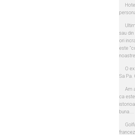
Hotel
persona
Ulti
sau din
ori inc
este "c
noastre
O ex
Sa Pa. 
Am av
ca este
istorioa
buna....
Golfu
francez