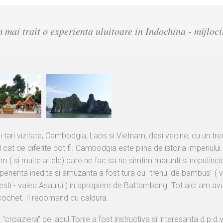
 mai trait o experienta uluitoare in Indochina - mijloci
i tari vizitate, Cambodgia, Laos si Vietnam, desi vecine, cu un trec
 cat de diferite pot fi. Cambodgia este plina de istoria imperiului
m ( si multe altele) care ne fac sa ne simtim marunti si neputincio
perienta inedita si amuzanta a fost tura cu "trenul de bambus" ( v
ti - valea Asaului ) in apropiere de Battambang. Tot aici am avut
cochet. Il recomand cu caldura.
"croaziera" pe lacul Tonle a fost instructiva si interesanta d.p.d.v.