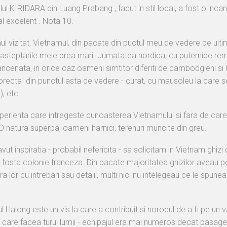
ul KIRIDARA din Luang Prabang , facut in stil local, a fost o incant
l excelent . Nota 10.
mul vizitat, Vietnamul, din pacate din puctul meu de vedere pe ult
 asteptarile mele prea mari. Jumatatea nordica, cu puternice rem
rancenata, in orice caz oameni simtitor diferiti de cambodgieni si 
orecta" din punctul asta de vedere - curat, cu mausoleu la care se 
), etc
perienta care intregeste cunoasterea Vietnamului si fara de care 
O natura superba, oameni harnici, terenuri muncite din greu.
ut inspiratia - probabil nefericita - sa solicitam in Vietnam ghizi
 fosta colonie franceza. Din pacate majoritatea ghizilor aveau po
ra lor cu intrebari sau detalii, multi nici nu intelegeau ce le spun
l Halong este un vis la care a contribuit si norocul de a fi pe un 
 care facea turul lumii - echipajul era mai numeros decat pasageri