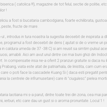
biserica ( catolica !!!), magazine de tot felul, sectie de politie, 
lor !
eliciu a fost si bucataria cambodgiana, foarte echilibrata, gustoas
 peste, fructe de mare.
ul , introdus in tura noastra la sugestia deosebit de inspirata a d
le, programul a fost deosebit de dens ( ajutat si de o vreme un pic
a in caldura umeda de 37 -38 C) si am reusit sa simtim pulsul aces
osi, amabili. Aici am avut unul dintre cei mai buni ghizi din Indochi
t. In compensatie insa ne-a oferit 2 pranzuri gratuite si daca nu i
g Prabang, viata este atat de patriarhala, de linistita, cam cum
care o poti face la cascadele Kuang Si ( daca esti pregatit pentru 
nia la centrele de infrumusetare) care iti "ciugulesc" pielea morti
taria laotiana mi s-a parut, dintre toate trei din zona, cea mai p
ii, ierburi, etc care dau un gust si o aroma pronuntate. Locul 1 !