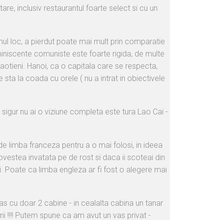
are, inclusiv restaurantul foarte select si cu un
imul loc, a pierdut poate mai mult prin comparatie
iniscente comuniste este foarte rigida, de multe
laotieni. Hanoi, ca o capitala care se respecta,
sta la coada cu orele ( nu a intrat in obiectivele
sigur nu ai o viziune completa este tura Lao Cai -
 de limba franceza pentru a o mai folosi, in ideea
vestea invatata pe de rost si daca ii scoteai din
eai. Poate ca limba engleza ar fi fost o alegere mai
vas cu doar 2 cabine - in cealalta cabina un tanar
i !!!! Putem spune ca am avut un vas privat -