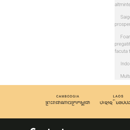
altmint
Saigo
prosper 
Foar
pregatit
facuta t
Indo
Mult