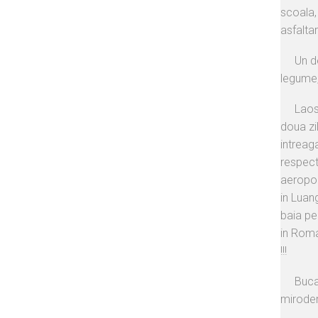
scoala, 
asfaltari
Un d
legume,
Laos-
doua zi
intreag
respectu
aeropor
in Luan
baia pe 
in Roma
!!!
Buca
miroden