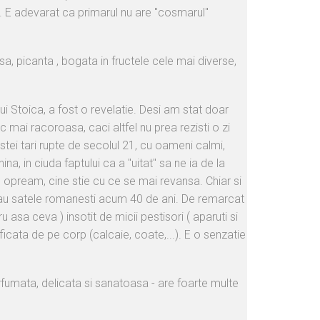
etc. E adevarat ca primarul nu are "cosmarul"
a, picanta , bogata in fructele cele mai diverse,
lui Stoica, a fost o revelatie. Desi am stat doar
 mai racoroasa, caci altfel nu prea rezisti o zi
tei tari rupte de secolul 21, cu oameni calmi,
na, in ciuda faptului ca a "uitat" sa ne ia de la
l opream, cine stie cu ce se mai revansa. Chiar si
 erau satele romanesti acum 40 de ani. De remarcat
asa ceva ) insotit de micii pestisori ( aparuti si
ficata de pe corp (calcaie, coate,...). E o senzatie
arfumata, delicata si sanatoasa - are foarte multe