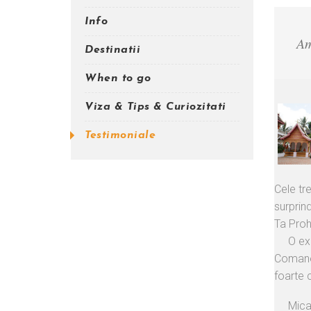
Info
Am
Destinatii
When to go
Viza & Tips & Curiozitati
Testimoniale
Cele tre
surprind
Ta Proh
O ex
Comanes
foarte 
Mica 