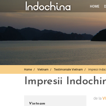
HOME
D
Home
Vietnam
Testimoniale Vietnam
Impresii Indo
Impresii Indochi
de la
Vl
Vietnam