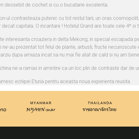
eri deosebit de cochet si cu o bucatarie excelenta.
n-ul contrasteaza putenic cu tot restul tarii, un oras cosmopolit, 
decat capitala. O incantare ! Hotelul Grand are toate cele 4* si te 
te interesanta croaziera in delta Mekong, in special escapada pe jo
i ne-au prezentat tot felul de plante, arbusti, fructe necunoscute 
arziu dupa amiaza incat sa nu mai fie atat de cald si nu am benefic
china ne-a ramas in amintire ca un loc plin de contraste dar de 
umesc echipei Eturia pentru aceasta noua experienta reusita.