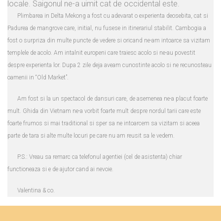
locale. Saigonul ne-a uimit cat de occidental este.
Plimbarea in Delta Mekong a fost cu adevarat o experienta deosebita, cat si
Padurea de mangrove care, initial, nu fusese in itinerariul stabilit. Cambogia a
fost o surpriza din multe puncte de vedere si oricand ne-am intoarce sa vizitam
templele de acolo. Am intalnit europeni care traiesc acolo si ne-au povestit
despre experienta lor. Dupa 2 zile deja aveam cunostinte acolo si ne recunosteau
oamenii in “Old Market”.
Am fost si la un spectacol de dansuri care, de asemenea ne-a placut foarte
mult. Ghida din Vietnam ne-a vorbit foarte mult despre nordul tarii care este
foarte frumos si mai traditional si sper sa ne intoarcem sa vizitam si aceea
parte de tara si alte multe locuri pe care nu am reusit sa le vedem.
P.S.: Vreau sa remarc ca telefonul agentiei (cel de asistenta) chiar
functioneaza si e de ajutor cand ai nevoie.
Valentina & co.