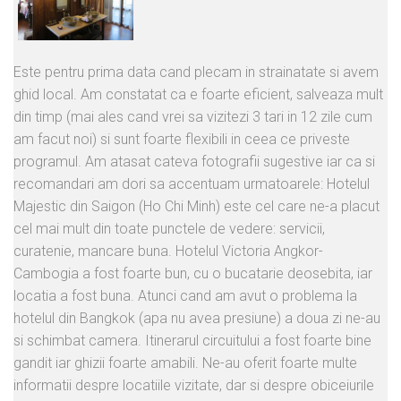
Este pentru prima data cand plecam in strainatate si avem
ghid local. Am constatat ca e foarte eficient, salveaza mult
din timp (mai ales cand vrei sa vizitezi 3 tari in 12 zile cum
am facut noi) si sunt foarte flexibili in ceea ce priveste
programul. Am atasat cateva fotografii sugestive iar ca si
recomandari am dori sa accentuam urmatoarele: Hotelul
Majestic din Saigon (Ho Chi Minh) este cel care ne-a placut
cel mai mult din toate punctele de vedere: servicii,
curatenie, mancare buna. Hotelul Victoria Angkor-
Cambogia a fost foarte bun, cu o bucatarie deosebita, iar
locatia a fost buna. Atunci cand am avut o problema la
hotelul din Bangkok (apa nu avea presiune) a doua zi ne-au
si schimbat camera. Itinerarul circuitului a fost foarte bine
gandit iar ghizii foarte amabili. Ne-au oferit foarte multe
informatii despre locatiile vizitate, dar si despre obiceiurile