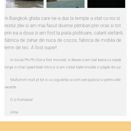
In Bangkok ghida care ne-a dus la temple a stat cu noi si
restul zilei si am mai facut diverse plimbari prin oras si tot
prin ea a doua zi am fost la piata plutitoare, calarit elefanti,
fabrica de zahar din nuca de cocos, fabrica de mobila de
lemn de tec. A fost super!
In insula Phi Phi Don a fost minunat, in fiecare zi am luat barca cu coada
lunga si chiar speed boat intr-o zi si am vizitat toate insulele si plajele din jur.
Multumim mult pt tot si cu siguranta va vom cere ajutorul si pentru alte
vacante.
O zi frumoasa!
Alina