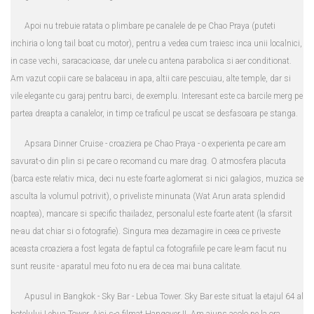
Apoi nu trebuie ratata o plimbare pe canalele de pe Chao Praya (puteti
inchiria o long tail boat cu motor), pentru a vedea cum traiesc inca unii localnici,
in case vechi, saracacioase, dar unele cu antena parabolica si aer conditionat.
Am vazut copii care se balaceau in apa, altii care pescuiau, alte temple, dar si
vile elegante cu garaj pentru barci, de exemplu. Interesant este ca barcile merg pe
partea dreapta a canalelor, in timp ce traficul pe uscat se desfasoara pe stanga.
Apsara Dinner Cruise - croaziera pe Chao Praya - o experienta pe care am
savurat-o din plin si pe care o recomand cu mare drag. O atmosfera placuta
(barca este relativ mica, deci nu este foarte aglomerat si nici galagios, muzica se
asculta la volumul potrivit), o priveliste minunata (Wat Arun arata splendid
noaptea), mancare si specific thailadez, personalul este foarte atent (la sfarsit
ne-au dat chiar si o fotografie). Singura mea dezamagire in ceea ce priveste
aceasta croaziera a fost legata de faptul ca fotografiile pe care le-am facut nu
sunt reusite - aparatul meu foto nu era de cea mai buna calitate.
Apusul in Bangkok - Sky Bar - Lebua Tower. Sky Bar este situat la etajul 64 al