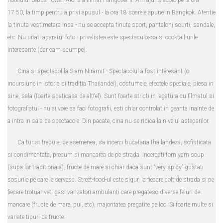
hotelului Lebua Tower. Aici s-a filmat Hangover II. Am ajuns acolo pe la ora
17:50, la timp pentru a privi apusul - la ora 18 soarele apune in Bangkok. Atentie
la tinuta vestimetara insa - nu se accepta tinute sport, pantaloni scurti, sandale,
etc. Nu uitati aparatul foto - privelistea este spectaculoasa si cocktail-urile
interesante (dar cam scumpe).
Cina si spectacol la Siam Niramit - Spectacolul a fost interesant (o
incursiune in istoria si traditia Thailandei), costumele, efectele speciale, piesa in
sine, sala (foarte spatioasa de altfel). Sunt foarte stricti in legatura cu filmatul si
fotografiatul - nu ai voie sa faci fotografii, esti chiar controlat in geanta inainte de
a intra in sala de spectacole. Din pacate, cina nu se ridica la nivelul asteparilor.
Ca turist trebuie, de asemenea, sa incerci bucataria thailandeza, sofisticata
si condimentata, precum si mancarea de pe strada. Incercati tom yam soup
(supa lor traditionala), fructe de mare si chiar daca sunt “very spicy” gustati
sosurile pe care le servesc. Street-food-ul este sigur, la fiecare colt de strada si pe
fiecare trotuar veti gasi vanzatori ambulanti care pregatesc diverse feluri de
mancare (fructe de mare, pui, etc), majoritatea pregatite pe loc. Si foarte multe si
variate tipuri de fructe.