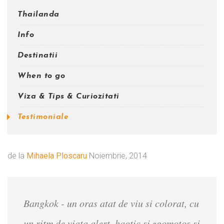
Thailanda
Info
Destinatii
When to go
Viza & Tips & Curiozitati
Testimoniale
de la
Mihaela Ploscaru
Noiembrie, 2014
Bangkok - un oras atat de viu si colorat, cu
un ritm de viata alert, haotic si zgomotos si