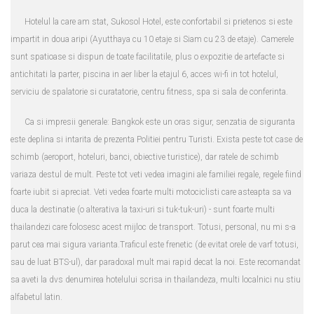
Hotelul la care am stat, Sukosol Hotel, este confortabil si prietenos si este
impartit in doua aripi (Ayutthaya cu 10 etaje si Siam cu 23 de etaje). Camerele
sunt spatioase si dispun de toate facilitatile, plus o expozitie de artefacte si
antichitati la parter, piscina in aer liber la etajul 6, acces wi-fi in tot hotelul,
serviciu de spalatorie si curatatorie, centru fitness, spa si sala de conferinta.
Ca si impresii generale: Bangkok este un oras sigur, senzatia de siguranta
este deplina si intarita de prezenta Politiei pentru Turisti. Exista peste tot case de
schimb (aeroport, hoteluri, banci, obiective turistice), dar ratele de schimb
variaza destul de mult. Peste tot veti vedea imagini ale familiei regale, regele fiind
foarte iubit si apreciat. Veti vedea foarte multi motociclisti care asteapta sa va
duca la destinatie (o alterativa la taxi-uri si tuk-tuk-uri) - sunt foarte multi
thailandezi care folosesc acest mijloc de transport. Totusi, personal, nu mi s-a
parut cea mai sigura varianta.Traficul este frenetic (de evitat orele de varf totusi,
sau de luat BTS-ul), dar paradoxal mult mai rapid decat la noi. Este recomandat
sa aveti la dvs denumirea hotelului scrisa in thailandeza, multi localnici nu stiu
alfabetul latin.