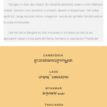
Calugarii in robe, desi traiesc din donatiile oamenilor, aveau cu totii telefoane
mobile. Oamenii sunt zambitori si amabili, decenti si respectuosi. Veti vedea
peste tot - langa locuinte, birouri, magazine - casute ale spiritelor (temple reduse
la scara miniaturala).
Cele trei zile in Bangkok au fost minunate si imi place sa cred ca am
descoperit macar o mica parte din faima, farmecul si spectacolul Thailandei.