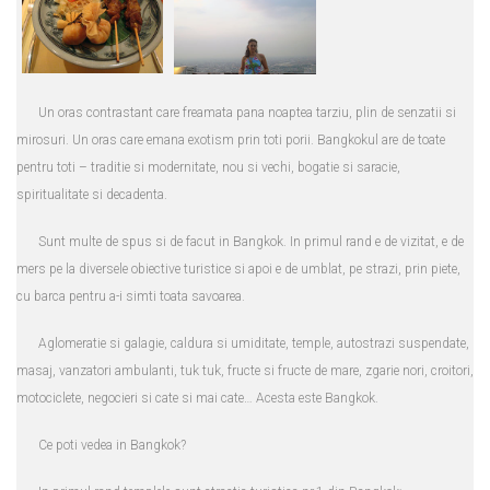
Un oras contrastant care freamata pana noaptea tarziu, plin de senzatii si
mirosuri. Un oras care emana exotism prin toti porii. Bangkokul are de toate
pentru toti – traditie si modernitate, nou si vechi, bogatie si saracie,
spiritualitate si decadenta.
Sunt multe de spus si de facut in Bangkok. In primul rand e de vizitat, e de
mers pe la diversele obiective turistice si apoi e de umblat, pe strazi, prin piete,
cu barca pentru a-i simti toata savoarea.
Aglomeratie si galagie, caldura si umiditate, temple, autostrazi suspendate,
masaj, vanzatori ambulanti, tuk tuk, fructe si fructe de mare, zgarie nori, croitori,
motociclete, negocieri si cate si mai cate… Acesta este Bangkok.
Ce poti vedea in Bangkok?