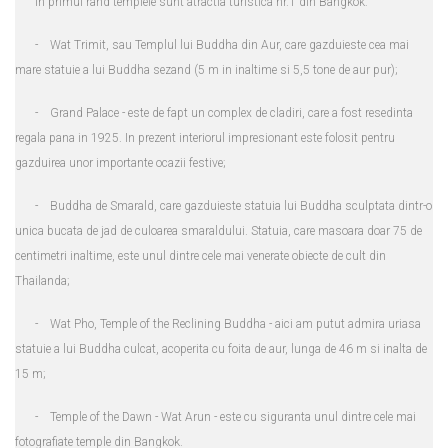
In primul rand templele sunt atractia turistica nr.1 din Bangkok:
- Wat Trimit, sau Templul lui Buddha din Aur, care gazduieste cea mai
mare statuie a lui Buddha sezand (5 m in inaltime si 5,5 tone de aur pur);
- Grand Palace - este de fapt un complex de cladiri, care a fost resedinta
regala pana in 1925. In prezent interiorul impresionant este folosit pentru
gazduirea unor importante ocazii festive;
- Buddha de Smarald, care gazduieste statuia lui Buddha sculptata dintr-o
unica bucata de jad de culoarea smaraldului. Statuia, care masoara doar 75 de
centimetri inaltime, este unul dintre cele mai venerate obiecte de cult din
Thailanda;
- Wat Pho, Temple of the Reclining Buddha - aici am putut admira uriasa
statuie a lui Buddha culcat, acoperita cu foita de aur, lunga de 46 m si inalta de
15 m;
- Temple of the Dawn - Wat Arun - este cu siguranta unul dintre cele mai
fotografiate temple din Bangkok.