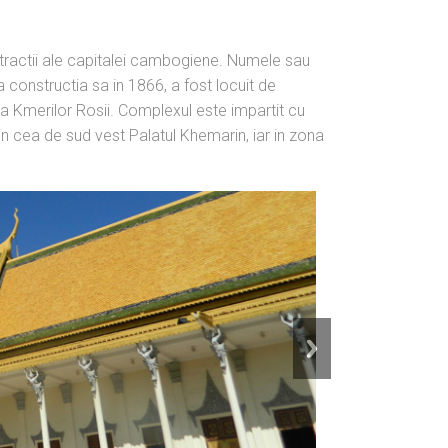
tractii ale capitalei cambogiene. Numele sau
nstructia sa in 1866, a fost locuit de
 Kmerilor Rosii. Complexul este impartit cu
, in cea de sud vest Palatul Khemarin, iar in zona