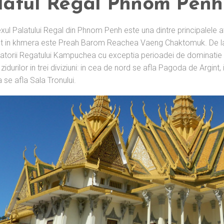
latul Regal Phnom Penh
ul Palatului Regal din Phnom Penh este una dintre principalele a
 in khmera este Preah Barom Reachea Vaeng Chaktomuk. De la co
torii Regatului Kampuchea cu exceptia perioadei de dominatie a
 zidurilor in trei diviziuni: in cea de nord se afla Pagoda de Argint
 se afla Sala Tronului.