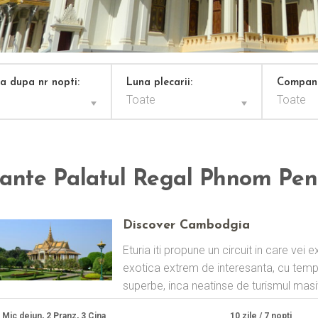
za dupa nr nopti:
Luna plecarii:
Compani
Toate
Toate
ante Palatul Regal Phnom Pe
Discover Cambodgia
Eturia iti propune un circuit in care ve
exotica extrem de interesanta, cu templ
superbe, inca neatinse de turismul masiv,
 Mic dejun, 2 Pranz, 3 Cina
10 zile / 7 nopti