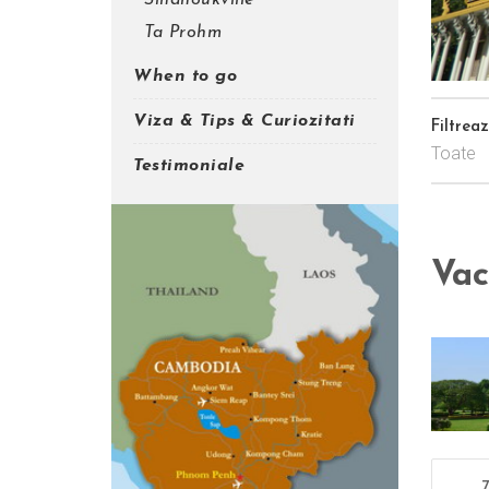
Sihanoukville
Ta Prohm
When to go
Viza & Tips & Curiozitati
Filtrea
Toate
Testimoniale
Vac
7