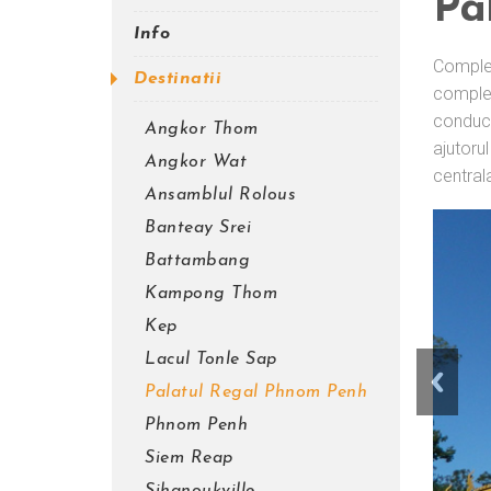
Pa
Info
Complex
Destinatii
complet
conduca
Angkor Thom
ajutorul
Angkor Wat
centrala
Ansamblul Rolous
Banteay Srei
Battambang
Kampong Thom
Kep
Lacul Tonle Sap
Palatul Regal Phnom Penh
Phnom Penh
Siem Reap