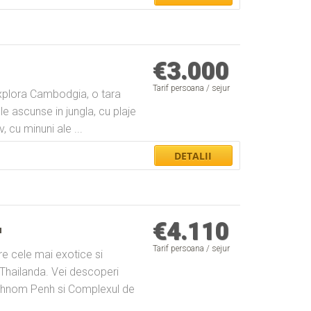
€
3.000
Tarif persoana / sejur
i explora Cambodgia, o tara
e ascunse in jungla, cu plaje
 cu minuni ale ...
€
4.110
a
Tarif persoana / sejur
ntre cele mai exotice si
 Thailanda. Vei descoperi
 Phnom Penh si Complexul de