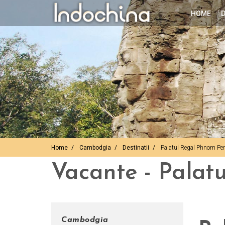
HOME
D
Home
Cambodgia
Destinatii
Palatul Regal Phnom Pe
Vacante - Pala
Cambodgia