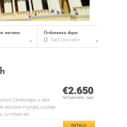
e aeriana:
Ordoneaza dupa:
Tarif Crescator
nh
€
2.650
Tarif persoana / sejur
i explora Cambodgia, o tara
e ascunse in jungla, cu plaje
 cu minuni ale ...