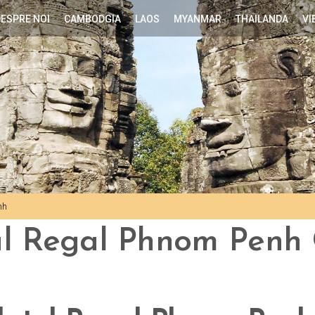
ESPRE NOI
CAMBODGIA
LAOS
MYANMAR
THAILANDA
VI
nh
tul Regal Phnom Pen